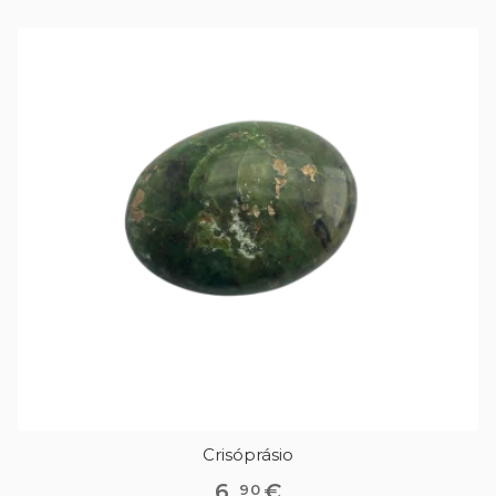
Crisóprásio
6
,
€
90