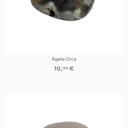
Ágata Orca
10
,
€
90