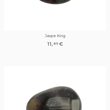
Jaspe King
11
,
€
89