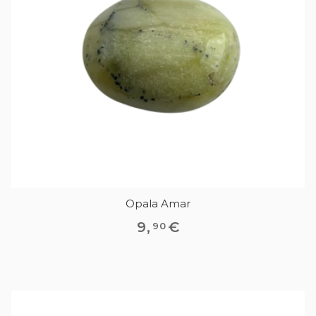
Opala Amar
9
,
€
90