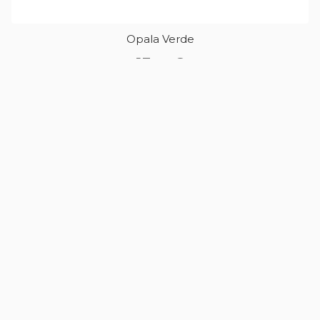
Opala Verde
13
,
€
90
Rodonite
14
,
€
90