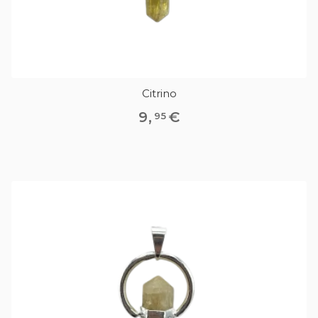
Citrino
9
,
€
95