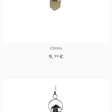
Citrino
9
,
€
95