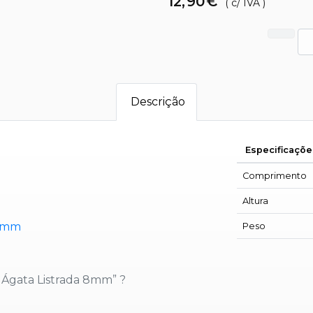
12
,
90
€
( c/ IVA )
Descrição
Especificações
Comprimento
Altura
 8mm
Peso
 Ágata Listrada 8mm” ?