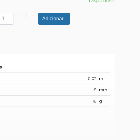
Disponível
Adicionar
 :
0,02
m
8
mm
18
g